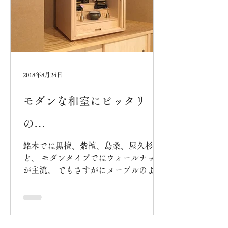
2018年8月24日
モダンな和室にピッタリ
の…
銘木では黒檀、紫檀、島桑、屋久杉な
ど、 モダンタイプではウォールナット
が主流。 でもさすがにメープルのよう
な白い仏壇は要望が少なく、 今まで製
作したのは小さな厨子のみ。 それが建
築家の依頼で、新築のお宅に納めて来
ました。 ナント、モダンな和室にピッ