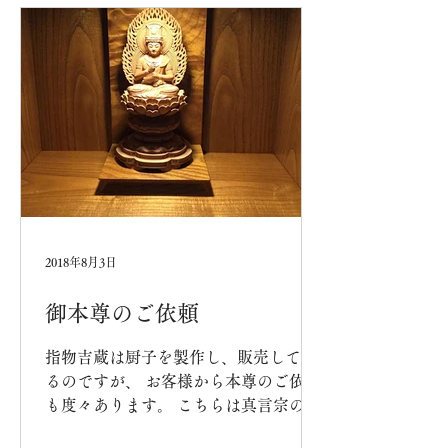
タリ。...
2018年8月3日
御本尊のご依頼
指物吉蔵は厨子を製作し、販売してい
るのですが、 お客様から本尊のご依頼
も度々あります。 こちらは真言宗の御
本尊「大日如来」です。 楠南木、切金