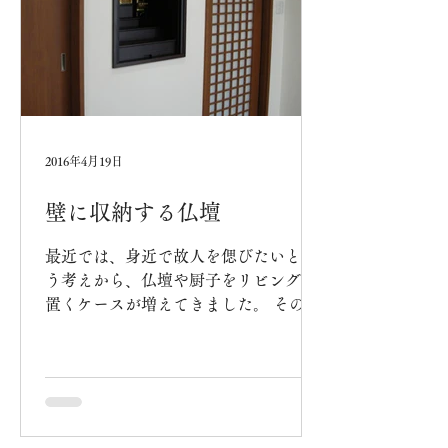
2016年4月19日
壁に収納する仏壇
最近では、身近で故人を偲びたいとい
う考えから、仏壇や厨子をリビングに
置くケースが増えてきました。 そのた
め、仏壇のイメージを払拭した、家具
調あるいはモダンスタイルの祈りの家
具が主流となっています。 特に今回
は、壁の中にすっぽり入ってしまい、
出っ張りがないタイプの厨子（小型
仏...