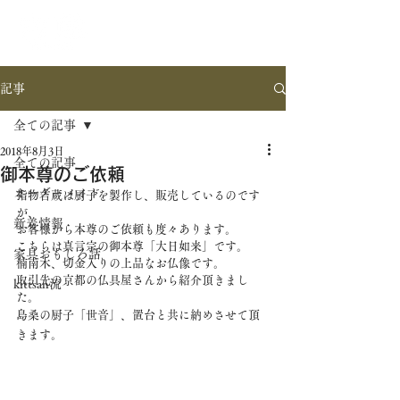
記事
全ての記事
2018年8月3日
全ての記事
御本尊のご依頼
オーダーメイド
指物吉蔵は厨子を製作し、販売しているのです
が、
新着情報
お客様から本尊のご依頼も度々あります。
こちらは真言宗の御本尊「大日如来」です。
家具おもしろ話
楠南木、切金入りの上品なお仏像です。
取引先の京都の仏具屋さんから紹介頂きまし
kittsan流
た。
島桑の厨子「世音」、置台と共に納めさせて頂
きます。