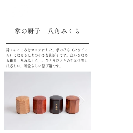
掌の厨子 八角みくら
祈りのこころをカタチにした、手のひら（たなごこ
ろ）に収まるほどの小さな御厨子です。想いを収め
る箱型「八角みくら」。ひとりひとりの手元供養に
相応しい、可愛らしい偲び箱です。