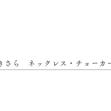
蔵の家具
家具おもしろ話
吉蔵ギャラリー
ネットショップ
きさら ネックレス・チョーカ