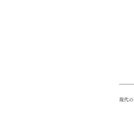
TOP
About Kichizo
Kichizo
現代の