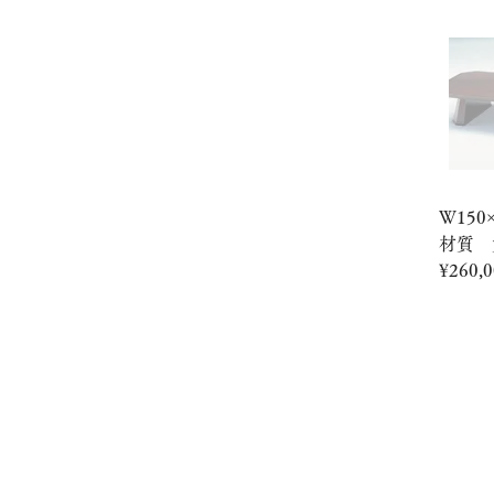
Ｗ150
材質 
¥260,