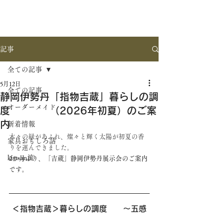
記事
全ての記事
5月12日
全ての記事
静岡伊勢丹「指物吉蔵」暮らしの調
オーダーメイド
度 （2026年初夏）のご案
内
新着情報
木々の緑があふれ、燦々と輝く太陽が初夏の香
家具おもしろ話
りを運んできました。
kittsan流
2か月ぶり、「吉蔵」静岡伊勢丹展示会のご案内
です。
＜指物吉蔵＞暮らしの調度　　～五感