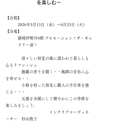
を楽しむ～
【会期】
2026年5月13日（水）〜6月23日（火）
【会場】
静岡伊勢丹6階 プロモーション＜ザ・ギャ
ラリー前＞
　　　　清々しい初夏の風に誘われて暮らしも
心もリフレッシュ
　　　　伽羅の香りを聞く・・風鐸の音色に心
を寄せる・・
　　　　小箱を持った指先に職人の手仕事を感
じる・・・
　　　　五感を全開にして健やかにこの季節を
楽しみましょう。
　　　　　　　　　　　インテリアコーディネ
ーター　杉山教子