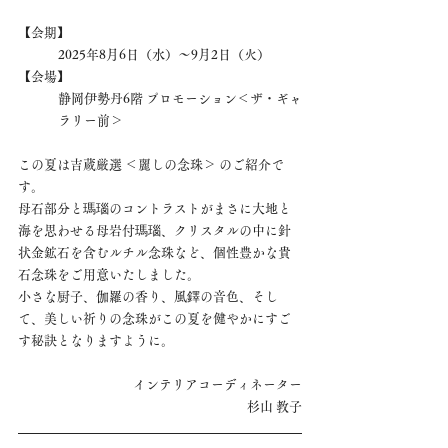
【会期】
2025年8月6日（水）〜9月2日（火）
【会場】
静岡伊勢丹6階 プロモーション＜ザ・ギャ
ラリー前＞
この夏は吉蔵厳選 ＜麗しの念珠＞ のご紹介で
す。
母石部分と瑪瑙のコントラストがまさに大地と
海を思わせる母岩付瑪瑙、クリスタルの中に針
状金鉱石を含むルチル念珠など、個性豊かな貴
石念珠をご用意いたしました。
小さな厨子、伽羅の香り、風鐸の音色、そし
て、美しい祈りの念珠がこの夏を健やかにすご
す秘訣となりますように。
インテリアコーディネーター
杉山 教子