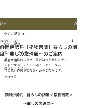
記事
全ての記事
2025年7月14日
全ての記事
静岡伊勢丹「指物吉蔵」暮らしの調
オーダーメイド
度～麗しの念珠展～のご案内
暑さが本格的になり、夏の訪れを感じる今日こ
新着情報
の頃ですが、いかがお過ごしでしょうか
。
家具おもしろ話
「吉蔵」静岡伊勢丹展示会のご案内です。
kittsan流
静岡伊勢丹  暮らしの調度＜指物吉蔵＞
～麗しの念珠展～