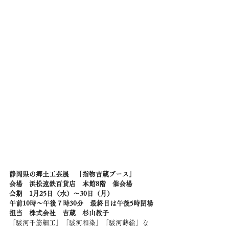
静岡県の郷土工芸展　「指物吉蔵ブース」
会場　浜松遠鉄百貨店　本館8階　催会場
会期　1月25日（水）～30日（月）
午前10時～午後７時30分　最終日は午後5時閉場
担当　株式会社　吉蔵　杉山教子
「駿河千筋細工」「駿河和染」「駿河蒔絵」な