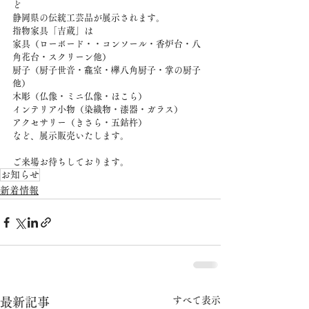
ど
静岡県の伝統工芸品が展示されます。
指物家具「吉蔵」は
家具（ローボード・・コンソール・香炉台・八
角花台・スクリーン他）
厨子（厨子世音・龕室・欅八角厨子・掌の厨子
他）
木彫（仏像・ミニ仏像・ほこら）
インテリア小物（染織物・漆器・ガラス）
アクセサリー（きさら・五鈷杵）
など、展示販売いたします。
ご来場お待ちしております。
お知らせ
新着情報
すべて表示
最新記事