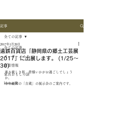
記事
全ての記事
2017年1月20日
全ての記事
遠鉄百貨店「静岡県の郷土工芸展
オーダーメイド
2017」に出展します。 (1/25～
30)
新着情報
寒さ厳しき折、皆様いかがお過ごしでしょう
家具おもしろ話
か。
kittsan流
今年最初の「吉蔵」の展示会のご案内です。