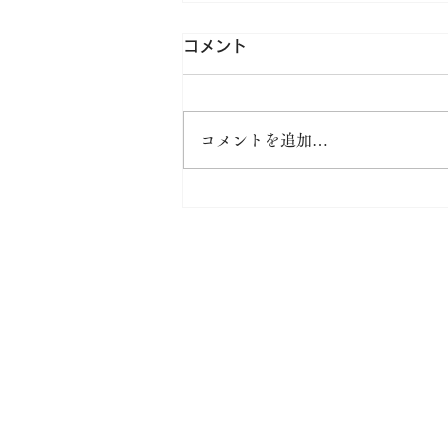
コメント
コメントを追加…
静岡伊勢丹「指物吉蔵」暮ら
しの調度～麗しの念珠展～の
ご案内
株式会