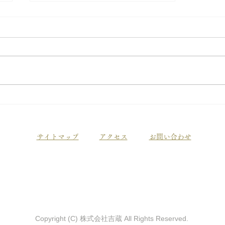
静岡伊勢丹「指物吉蔵」暮ら
しの調度 （2026年
​サイトマップ
アクセス
お問い合わせ
初夏）のご案内
社 吉蔵
〒420-0016 静岡県静岡市葵区住吉町2-31
TEL 054-2
Copyright (C) 株式会社吉蔵 All Rights Reserved.