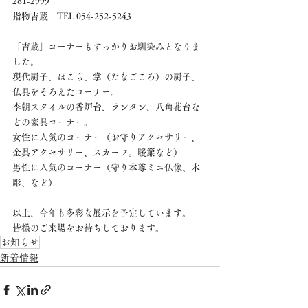
281-2999
指物吉蔵　TEL 054-252-5243
「吉蔵」コーナーもすっかりお馴染みとなりま
した。
現代厨子、ほこら、掌（たなごころ）の厨子、
仏具をそろえたコーナー。
李朝スタイルの香炉台、ランタン、八角花台な
どの家具コーナー。
女性に人気のコーナー（お守りアクセサリー、
金具アクセサリー、スカーフ。暖簾など）
男性に人気のコーナー（守り本尊ミニ仏像、木
彫、など）
以上、今年も多彩な展示を予定しています。
皆様のご来場をお待ちしております。
お知らせ
新着情報