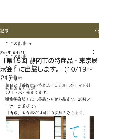
記事
全ての記事
2016年10月12日
全ての記事
「第15回 静岡市の特産品・東京展
オーダーメイド
示会」に出展します。 (10/19～
21））
新着情報
恒例の「静岡市の特産品・東京展示会」が10月
家具おもしろ話
19日（水）始まります。
kittsan流
新宿駅会場では工芸品から食料品まで、20数メ
ーカーが並びます。
「吉蔵」も今年で14回目の参加となります。