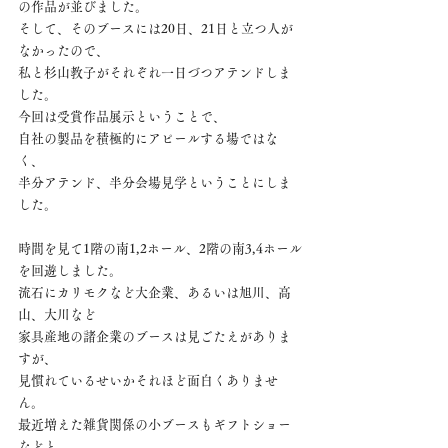
の作品が並びました。
そして、そのブースには20日、21日と立つ人が
なかったので、
私と杉山教子がそれぞれ一日づつアテンドしま
した。
今回は受賞作品展示ということで、
自社の製品を積極的にアピールする場ではな
く、
半分アテンド、半分会場見学ということにしま
した。
時間を見て1階の南1,2ホール、2階の南3,4ホール
を回遊しました。
流石にカリモクなど大企業、あるいは旭川、高
山、大川など
家具産地の諸企業のブースは見ごたえがありま
すが、
見慣れているせいかそれほど面白くありませ
ん。
最近増えた雑貨関係の小ブースもギフトショー
などと