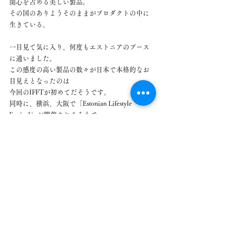
関心を占める美しい製品。
その国のありようそのままがプロダクトの中に
生きている。
一目見て気に入り、何度もエストニアのブース
に通いました。
この感度の高い製品の数々が日本で本格的なお
目見えとなったのは
今回のIFFTが初めてだそうです。
同時に、横浜、大阪で「Estonian Lifestyle 
Festival」が開催されるそうで、
まさにエストニアのデモンストレーション週間
とも言えそうです。
娘はフィンランドへ行った折、エストニアがあ
るバルト海三国へ寄ったようですが、
私もいつか、この北欧の小国エストニアを訪れ
てみたくなった程
このパビリオンの製品に魅了された今年のIFFT
でした。
家具おもしろ話