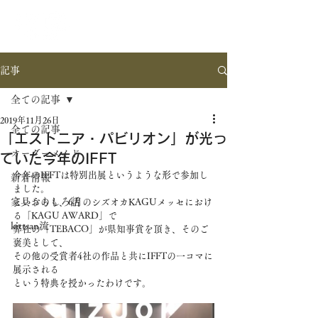
記事
全ての記事
2019年11月26日
全ての記事
「エストニア・パビリオン」が光っ
オーダーメイド
ていた今年のIFFT
今年のIFFTは特別出展というような形で参加し
新着情報
ました。
家具おもしろ話
というのも、6月のシズオカKAGUメッセにおけ
る「KAGU AWARD」で
kittsan流
弊社の「TEBACO」が県知事賞を頂き、そのご
褒美として、
その他の受賞者4社の作品と共にIFFTの一コマに
展示される
という特典を授かったわけです。